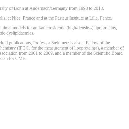
versity of Bonn at Andernach/Germany from 1998 to 2018.
, at Nice, France and at the Pasteur Institute at Lille, Fance.
 animal models for anti-atheroslerotic (high-density-) lipoproteins,
etic dyslipidaemias.
ed publications, Professor Steinmetz is also a Fellow of the
Chemistry (IFCC) for the measurement of lipoprotein(a), a member of
ssociation from 2001 to 2009, and a member of the Scientific Board
sician for CME.