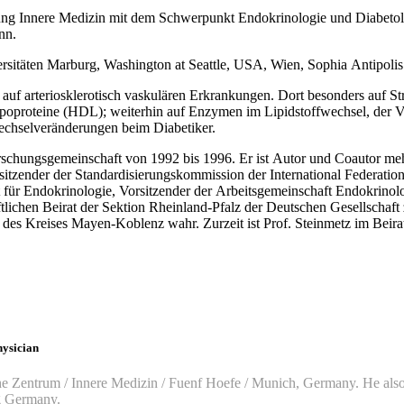
eilung Innere Medizin mit dem Schwerpunkt Endokrinologie und Diabeto
nn.
rsitäten Marburg, Washington at Seattle, USA, Wien, Sophia Antipolis N
 auf arteriosklerotisch vaskulären Erkrankungen. Dort besonders auf 
poproteine (HDL); weiterhin auf Enzymen im Lipidstoffwechsel, der V
echselveränderungen beim Diabetiker.
orschungsgemeinschaft von 1992 bis 1996. Er ist Autor und Coautor me
sitzender der Standardisierungskommission der International Federatio
 für Endokrinologie, Vorsitzender der Arbeitsgemeinschaft Endokrinolo
ftlichen Beirat der Sektion Rheinland-Pfalz der Deutschen Gesellschaf
r des Kreises Mayen-Koblenz wahr. Zurzeit ist Prof. Steinmetz im Bei
hysician
the Zentrum / Innere Medizin / Fuenf Hoefe / Munich, Germany. He also 
rg Germany.