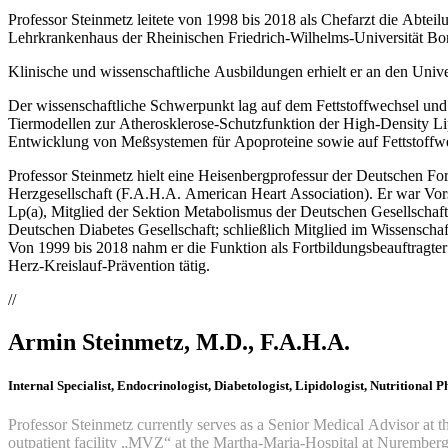
Professor Steinmetz leitete von 1998 bis 2018 als Chefarzt die Abt
Lehrkrankenhaus der Rheinischen Friedrich-Wilhelms-Universität Bo
Klinische und wissenschaftliche Ausbildungen erhielt er an den Unive
Der wissenschaftliche Schwerpunkt lag auf dem Fettstoffwechsel und
Tiermodellen zur Atherosklerose-Schutzfunktion der High-Density Li
Entwicklung von Meßsystemen für Apoproteine sowie auf Fettstoffw
Professor Steinmetz hielt eine Heisenbergprofessur der Deutschen F
Herzgesellschaft (F.A.H.A. American Heart Association). Er war Vor
Lp(a), Mitglied der Sektion Metabolismus der Deutschen Gesellschaft
Deutschen Diabetes Gesellschaft; schließlich Mitglied im Wissenscha
Von 1999 bis 2018 nahm er die Funktion als Fortbildungsbeauftragte
Herz-Kreislauf-Prävention tätig.
//
Armin Steinmetz, M.D., F.A.H.A.
Internal Specialist, Endocrinologist, Diabetologist, Lipidologist, Nutritional P
Professor Steinmetz currently serves as a Senior Medical Advisor at 
outpatient facility „MVZ“ at the Martha-Maria-Hospital at Nurembe