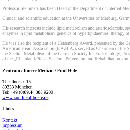
Professor Steinmetz has been Head of the Department of Internal Me
Clinical and scientific education at the Universities of Marburg, Germ
His research interests include lipid metabolism and arteriosclerosis, sp
enzymes in lipid metabolism, genetics of hyperlipidaemias, therapy of 
He was also the recipient of a Heisenberg Award, presented by the Ge
American Heart Association (F.A.H.A.), served as Chairman of the St
the Section Metabolism of the German Society for Endcrinology, Pres
of the „Rheinland-Pfalz“ Section „Prävention und Rehabilitation von
Zentrum / Innere Medizin / Fünf Höfe
Theatinerstr. 15
80333 München
Tel: +49 (0)89.44 388 9200
www.zim-fuenf-hoefe.de
Links
Kontakt
Impressum