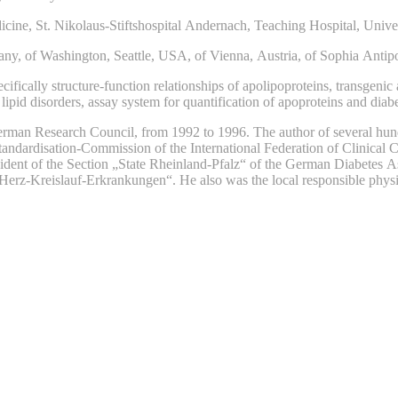
dicine, St. Nikolaus-Stiftshospital Andernach, Teaching Hospital, Uni
any, of Washington, Seattle, USA, of Vienna, Austria, of Sophia Antipolis
ecifically structure-function relationships of apolipoproteins, transgenic
lipid disorders, assay system for quantification of apoproteins and diab
rman Research Council, from 1992 to 1996. The author of several hundr
andardisation-Commission of the International Federation of Clinical 
ident of the Section „State Rheinland-Pfalz“ of the German Diabetes A
 Herz-Kreislauf-Erkrankungen“. He also was the local responsible phy