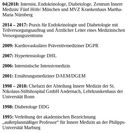
04|2018:
Internist, Endokrinologe, Diabetologe, Zentrum Innere
Medizin/ Fünf Höfe/ München und MVZ Krankenhaus Martha-
Maria Nürnberg
2014 – 2017:
Praxis für Endokrinologie und Diabetologie mit
Teilversorgungsauftrag und Ärztlicher Leiter eines Medizinischen
Versorgungszentrums
2009:
Kardiovaskulärer Präventivmediziner DGPR
2007:
Hypertensiologe DHL
2006:
Internistische Intensivmedizin
2001:
Ernährungsmediziner DAEM/DGEM
1998 – 2018:
Chefarzt der Abteilung Innere Medizin der St.
Nikolaus-Stiftshospital GmbH Andernach, Lehrkrankenhaus der
Universität Bonn
1998:
Diabetologe DDG
1995:
Verleihung der akademischen Bezeichnung
„außerplanmäßiger Professor“ für Innere Medizin an der Philipps-
Universität Marburg